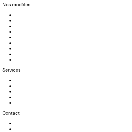
Nos modèles
MCPURA
MCPURA CIELO
Grecale
GRANTURISMO
Grancabrio
MC20
MC20 CIELO
GT2 STRADALE
Folgore
Services
Configurateur
Véhicules neufs
Véhicules Occasions
Services
Conditions diplomatiques
Contact
Contact
ESSAI SUR ROUTE