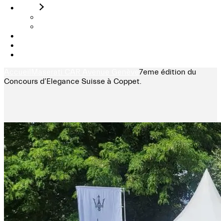
Stock
Véhicules neufs
Véhiculles Occasions
Actualités
Contact
Essai sur route
Accueil
Maserati CAR Avenue Genève
7eme édition du
Concours d’Elegance Suisse à Coppet.