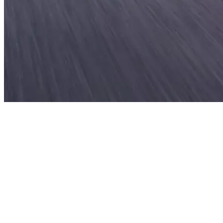
Ses prouesses en compétition sautent immédiatement aux
yeux. Sa carrosserie ciselée a été conçue pour augmenter
considérablement l’appui aéro en faisant glisser l’air sur les
côtés. Les parties type racing, comme le capot
aérodynamique avec volets d’admission d’air en carbone
mat, expriment la vitesse, en améliorant la circulation de
l’air et la dissipation de la chaleur. Par contre, les éléments
de base, comme la monocoque en fibre de carbone
apparente dans l’habitacle, témoignent de son pedigree de
championne.