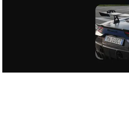
Homologuée pour la route,
de peu…
Directement issue de la voiture de course Maserati GT2 qui