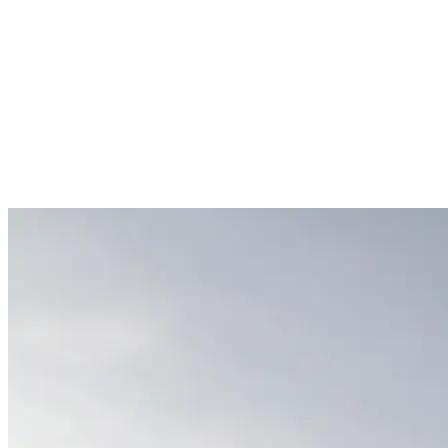
a battu tous les records, la GT2 Stradale est dotée d’une
mécanique sans faille, d’une ingénierie époustouflante et
d’un pedigree de course incontesté. Certains visent l’or,
d’autres vont encore plus loin. La GT2 Stradale s’adresse à
la seconde catégorie. Pas de limites – sa seule raison
d’être, c’est la course
Plongez dans les secrets de ses performances pour
découvrir comment l’accès à la première marche du
podium a été mise à la portée de la Maserati GT2.