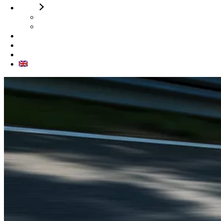
Stock
Véhicules neufs
Véhiculles Occasions
Actualités
Contact
Essai sur route