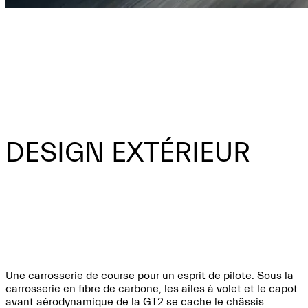
Un esprit de compétition insatiable et instinctif, le besoin
d’être au-dessus du lot, sur la piste comme dans la vie.
Pour les pilotes, l’esthétique et l’adrénaline sont des alliés
indissociables – la vitesse en est le sculpteur par
excellence. Conçue pour un cercle limité de pilotes, la GT2
Stradale ne se contente pas de faire une apparition, elle
attire un large public.
DESIGN EXTÉRIEUR
Sculpté pour le tour le plus
rapide
Une carrosserie de course pour un esprit de pilote. Sous la
carrosserie en fibre de carbone, les ailes à volet et le capot
avant aérodynamique de la GT2 se cache le châssis