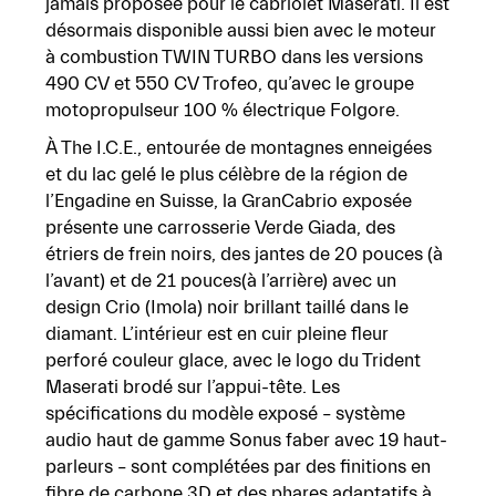
jamais proposée pour le cabriolet Maserati. Il est
désormais disponible aussi bien avec le moteur
à combustion TWIN TURBO dans les versions
490 CV et 550 CV Trofeo, qu’avec le
groupe
motopropulseur
100
%
électrique
Folgore.
À The I.C.E., entourée de montagnes enneigées
et du lac gelé le plus célèbre de la région de
l’Engadine en Suisse, la GranCabrio exposée
présente une carrosserie Verde Giada, des
étriers
de
frein
noirs,
des
jantes
de
20
pouces
(à
l’avant)
et
de
21
pouces(à
l’arrière)
avec
un
design Crio (Imola) noir brillant taillé dans le
diamant. L’intérieur est en cuir pleine fleur
perforé couleur glace, avec le logo du Trident
Maserati brodé sur l’appui-tête. Les
spécifications
du
modèle
exposé
–
système
audio
haut
de
gamme
Sonus
faber
avec
19
haut-
parleurs – sont complétées par des finitions en
fibre de carbone 3D et des phares adaptatifs à