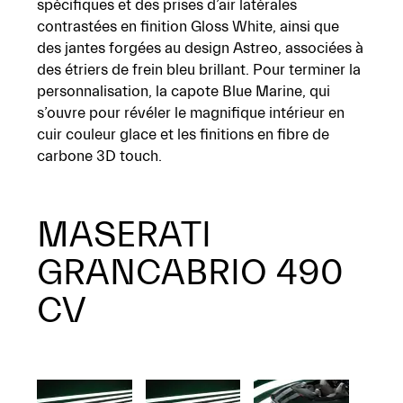
spécifiques
et
des
prises
d’air
latérales
contrastées
en
finition
Gloss
White,
ainsi
que
des
jantes
forgées
au
design
Astreo,
associées
à
des
étriers
de frein
bleu
brillant.
Pour
terminer
la
personnalisation,
la
capote
Blue
Marine,
qui
s’ouvre
pour
révéler le magnifique intérieur en
cuir couleur glace et les finitions en fibre de
carbone 3D
touch.
MASERATI
GRANCABRIO 490
CV