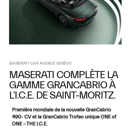
MASERATI CAR AVENUE GENÈVE
MASERATI COMPLÈTE LA
GAMME GRANCABRIO À
L’I.C.E. DE SAINT-MORITZ.
Première mondiale de la nouvelle GranCabrio
490- CV et la GranCabrio Trofeo unique ONE of
ONE – THE I.C.E.