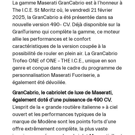
La
gamme
Maserati
GranCabrio
est
à
l’honneur
à
The
I.C.E.
St
Moritz
où,
le
vendredi
21
février
2025,
la
GranCabrio
a
été
présentée
dans
sa
nouvelle
version
490- CV. Déjà disponible sur la
GranTurismo qui complète la gamme, ce moteur
allie les performances et le confort
caractéristiques de la version coupée à la
possibilité de rouler en
plein
air.
La
GranCabrio
Trofeo
ONE
of
ONE
–
THE
I.C.E.,
unique
en
son
genre
et
conçue
dans
le cadre du programme de
personnalisation Maserati Fuoriserie, a
également été dévoilée.
GranCabrio,
le
cabriolet
de
luxe
de
Maserati,
également
doté
d’une
puissance
de
490
CV.
L’esprit de la « grande routière italienne » à ciel
ouvert et les performances typiques de la
marque de Modène sont les points forts d’une
offre extrêmement complète, la plus vaste