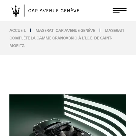
ACCUEIL
MASERATI CAR AVENUE GENÈVE
MASERATI
COMPLÈTE LA GAMME GRANCABRIO À L’I.C.E. DE SAINT-
MORITZ.