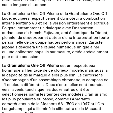
éternelles du Trident : sportivité et confort absolu, même
sur le longues distances.
La GranTurismo One Off Prisma et la GranTurismo One Off
Luce, équipées respectivement du moteur à combustion
interne Nettuno V6 et de la version entièrement électrique
Folgore, entameront un dialogue avec l’inspiration
audacieuse de Hiroshi Fujiwara, ami éclectique du Trident,
pionnier du streetwear et auteur d’une interprétation toute
personnelle de ce coupé hautes performances. L’artiste
japonais dévoilera une œuvre numérique unique ainsi
qu’une collection capsule sur mesure, créée spécialement
pour cette occasion.
La
GranTurismo One Off Prisma
est un respectueux
hommage à l’héritage de ce glorieux modèle, mais aussi à
la capacité de la marque à aller plus loin. La carrosserie
s’accompagne d’un assemblage chromatique composé de
14 couleurs différentes. Deux d’entre elles sont tournées
vers l’avenir, tandis que les douze autres ont été
sélectionnées parmi les teintes des modèles GranTurismo
les plus populaires du passé, comme l’Amaranto
caractéristique de la Maserati A6 1’500 de 1947 et l’Oro
Longchamps qui a illuminé la silhouette de la Maserati