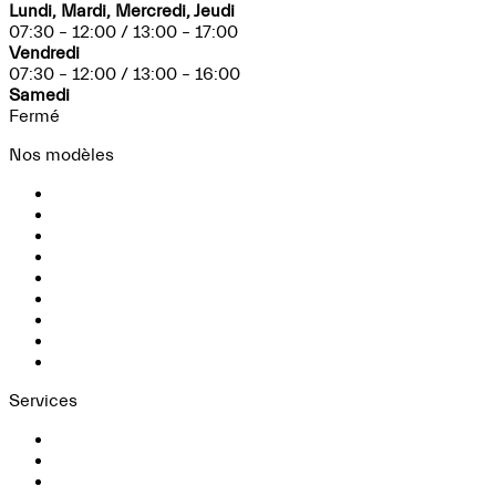
Lundi, Mardi, Mercredi, Jeudi
07:30 – 12:00 / 13:00 – 17:00
Vendredi
07:30 – 12:00 / 13:00 – 16:00
Samedi
Fermé
Nos modèles
MCPURA
MCPURA CIELO
Grecale
GRANTURISMO
Grancabrio
MC20
MC20 CIELO
GT2 STRADALE
Folgore
Services
Configurateur
Véhicules neufs
Véhicules Occasions