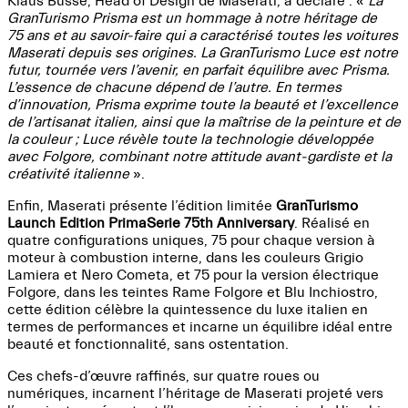
Klaus Busse, Head of Design de Maserati, a déclaré : «
La
GranTurismo Prisma est un hommage à notre héritage de
75 ans et au savoir-faire qui a caractérisé toutes les voitures
Maserati depuis ses origines. La GranTurismo Luce est notre
futur, tournée vers l’avenir, en parfait équilibre avec Prisma.
L’essence de chacune dépend de l’autre. En termes
d’innovation, Prisma exprime toute la beauté et l’excellence
de l’artisanat italien, ainsi que la maîtrise de la peinture et de
la couleur ; Luce révèle toute la technologie développée
avec Folgore, combinant notre attitude avant-gardiste et la
créativité italienne
».
Enfin, Maserati présente l’édition limitée
GranTurismo
Launch Edition PrimaSerie 75th Anniversary
. Réalisé en
quatre configurations uniques, 75 pour chaque version à
moteur à combustion interne, dans les couleurs Grigio
Lamiera et Nero Cometa, et 75 pour la version électrique
Folgore, dans les teintes Rame Folgore et Blu Inchiostro,
cette édition célèbre la quintessence du luxe italien en
termes de performances et incarne un équilibre idéal entre
beauté et fonctionnalité, sans ostentation.
Ces chefs-d’œuvre raffinés, sur quatre roues ou
numériques, incarnent l’héritage de Maserati projeté vers