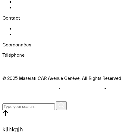
Services
Conditions diplomatiques
Contact
Contact
ESSAI SUR ROUTE
Coordonnées
Téléphone
+41 22 909 88 89
© 2025 Maserati CAR Avenue Genève, All Rights Reserved
Politique de confidentialité
-
Politique de cookies
-
Mentions
légales
kjlhkgjh