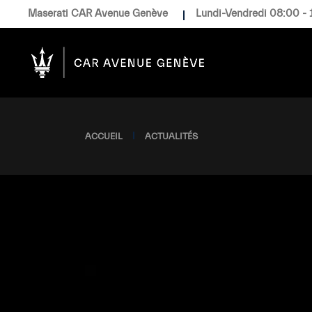
Skip
Maserati CAR Avenue Genève
Lundi-Vendredi 08:00 - 
to
the
content
ACCUEIL
ACTUALITÉS