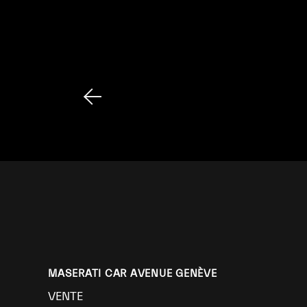
PAGINATION
08
01
…
07
DES
PUBLICATIONS
MASERATI CAR AVENUE GENÈVE
VENTE